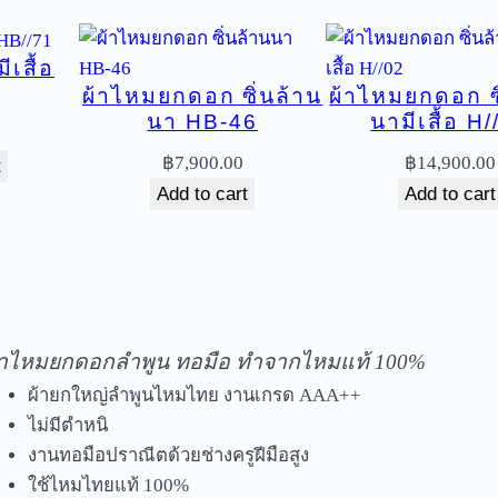
า
ไ
ีเสื้อ
ม่
ผ้าไหมยกดอก ซิ่นล้าน
ผ้าไหมยกดอก ซิ
มี
นา HB-46
นามีเสื้อ H/
เ
฿
7,900.00
฿
14,900.00
สื้
t
Add to cart
Add to cart
อ
H
B
-
ัดส่งฟรีทุกชิ้นในประเทศ ไม่มีขั้นต่ำ
1
2
้าไหมยกดอกลำพูน ทอมือ ทำจากไหมแท้ 100%
6
ผ้ายกใหญ่ลำพูนไหมไทย งานเกรด AAA++
q
ไม่มีตำหนิ
u
งานทอมือปราณีตด้วยช่างครูฝีมือสูง
a
ใช้ไหมไทยแท้ 100%
n