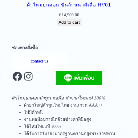
อ
ผ้าไหมยกดอก ซิ่นล้านนามีเสื้อ H//01
H
฿
14,900.00
B
Add to cart
-
1
9
q
ช่องทางสั่งซื้อ
u
a
contact us
n
Facebook
Instagram
t
i
t
จัดส่งฟรีทุกชิ้นในประเทศ ไม่มีขั้นต่ำ
y
ผ้าไหมยกดอกลำพูน ทอมือ ทำจากไหมแท้ 100%
ผ้ายกใหญ่ลำพูนไหมไทย งานเกรด AAA++
ไม่มีตำหนิ
งานทอมือปราณีตด้วยช่างครูฝีมือสูง
ใช้ไหมไทยแท้ 100%
ได้รับการรับรองมาตรฐานตรานกยูงพระราชทาน