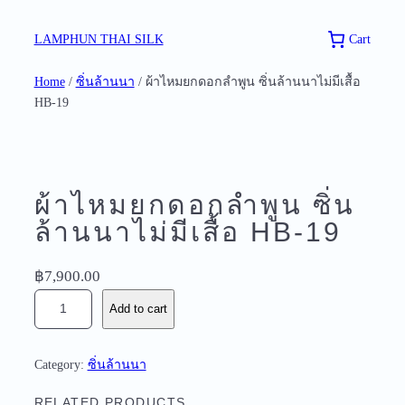
Skip
to
Cart
LAMPHUN THAI SILK
content
Home
/
ซิ่นล้านนา
/ ผ้าไหมยกดอกลำพูน ซิ่นล้านนาไม่มีเสื้อ
HB-19
ผ้าไหมยกดอกลำพูน ซิ่น
ล้านนาไม่มีเสื้อ HB-19
฿
7,900.00
ผ้
Add to cart
า
ไ
ห
Category:
ซิ่นล้านนา
ม
ย
RELATED PRODUCTS