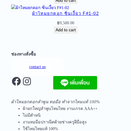
Add to cart
ย
น
ผ้าไหมยกดอก ซิ่นเงี้ยว F#1-02
เ
฿
9,500.00
ที
Add to cart
ย
น
F
3
ช่องทางสั่งซื้อ
-
0
contact us
3
Facebook
Instagram
q
u
a
จัดส่งฟรีทุกชิ้นในประเทศ ไม่มีขั้นต่ำ
n
ผ้าไหมยกดอกลำพูน ทอมือ ทำจากไหมแท้ 100%
t
ผ้ายกใหญ่ลำพูนไหมไทย งานเกรด AAA++
i
ไม่มีตำหนิ
t
งานทอมือปราณีตด้วยช่างครูฝีมือสูง
y
ใช้ไหมไทยแท้ 100%