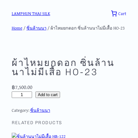
Skip
to
Cart
LAMPHUN THAI SILK
content
Home
/
ซิ่นล้านนา
/ ผ้าไหมยกดอก ซิ่นล้านนาไม่มีเสื้อ HO-23
ผ้าไหมยกดอก ซิ่นล้าน
นาไม่มีเสื้อ HO-23
฿
7,500.00
ผ้
Add to cart
า
ไ
Category:
ซิ่นล้านนา
ห
ม
RELATED PRODUCTS
ย
ก