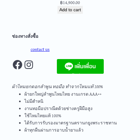
฿
14,900.00
2
3
Add to cart
q
u
a
ช่องทางสั่งซื้อ
n
t
contact us
i
Facebook
Instagram
t
y
จัดส่งฟรีทุกชิ้นในประเทศ ไม่มีขั้นต่ำ
ผ้าไหมยกดอกลำพูน ทอมือ ทำจากไหมแท้ 100%
ผ้ายกใหญ่ลำพูนไหมไทย งานเกรด AAA++
ไม่มีตำหนิ
งานทอมือปราณีตด้วยช่างครูฝีมือสูง
ใช้ไหมไทยแท้ 100%
ได้รับการรับรองมาตรฐานตรานกยูงพระราชทาน
ผ้าทุกผืนผ่านการอาบน้ำยาแล้ว