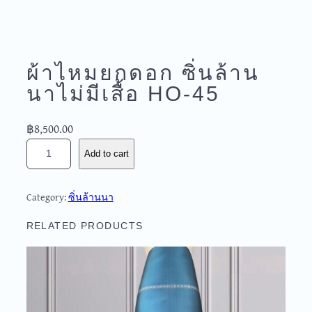
ผ้าไหมยกดอก ซิ่นล้าน
นาไม่มีเสื้อ HO-45
฿
8,500.00
ผ้
Add to cart
า
ไ
ห
Category:
ซิ่นล้านนา
ม
ย
RELATED PRODUCTS
ก
ด
อ
ก
ซิ่