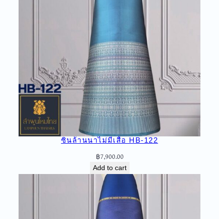
น
ล้
า
น
น
า
ไ
ม่
มี
เ
สื้
อ
ซิ่นล้านนาไม่มีเสื้อ HB-122
H
O
฿
7,900.00
-
Add to cart
4
5
q
u