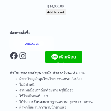
4
฿
14,900.00
0
Add to cart
q
u
a
n
ช่องทางสั่งซื้อ
t
i
contact us
t
Facebook
Instagram
y
จัดส่งฟรีทุกชิ้นในประเทศ ไม่มีขั้นต่ำ
ผ้าไหมยกดอกลำพูน ทอมือ ทำจากไหมแท้ 100%
ผ้ายกใหญ่ลำพูนไหมไทย งานเกรด AAA++
ไม่มีตำหนิ
งานทอมือปราณีตด้วยช่างครูฝีมือสูง
ใช้ไหมไทยแท้ 100%
ได้รับการรับรองมาตรฐานตรานกยูงพระราชทาน
ผ้าทุกผืนผ่านการอาบน้ำยาแล้ว