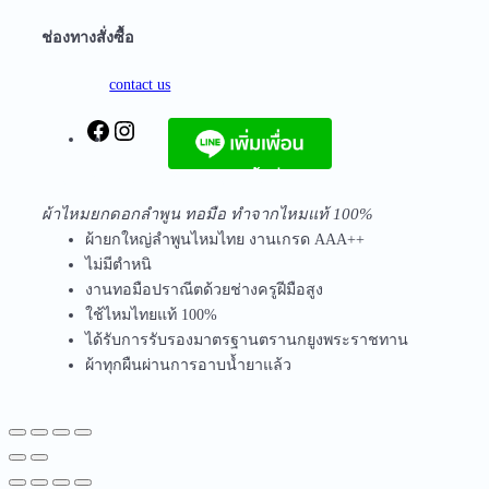
q
ช่องทางสั่งซื้อ
u
a
contact us
n
t
F
I
i
a
n
t
จัดส่งฟรีทุกชิ้นในประเทศ ไม่มีขั้นต่ำ
c
s
y
e
t
ผ้าไหมยกดอกลำพูน ทอมือ ทำจากไหมแท้ 100%
b
a
ผ้ายกใหญ่ลำพูนไหมไทย งานเกรด AAA++
o
g
ไม่มีตำหนิ
o
r
งานทอมือปราณีตด้วยช่างครูฝีมือสูง
k
a
ใช้ไหมไทยแท้ 100%
m
ได้รับการรับรองมาตรฐานตรานกยูงพระราชทาน
ผ้าทุกผืนผ่านการอาบน้ำยาแล้ว