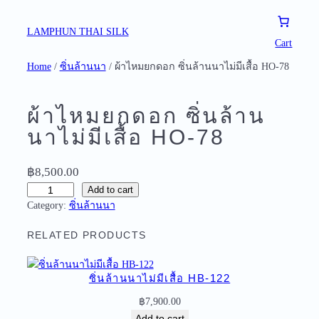
Skip
to
LAMPHUN THAI SILK
Cart
content
Home
/
ซิ่นล้านนา
/ ผ้าไหมยกดอก ซิ่นล้านนาไม่มีเสื้อ HO-78
ผ้าไหมยกดอก ซิ่นล้าน
นาไม่มีเสื้อ HO-78
฿
8,500.00
ผ้
Add to cart
Category:
ซิ่นล้านนา
า
ไ
RELATED PRODUCTS
ห
ม
ย
ซิ่นล้านนาไม่มีเสื้อ HB-122
ก
฿
7,900.00
ด
Add to cart