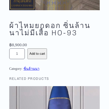
ผ้าไหมยกดอก ซิ่นล้าน
นาไม่มีเสื้อ HO-93
฿
8,900.00
ผ้
Add to cart
า
ไ
ห
Category:
ซิ่นล้านนา
ม
RELATED PRODUCTS
ย
ก
ด
อ
ก
ซิ่