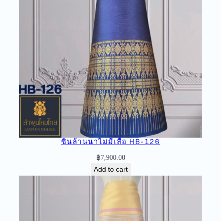
น
ล้
า
น
น
า
ไ
ม่
มี
เ
สื้
อ
ซิ่นล้านนาไม่มีเสื้อ HB-126
H
O
฿
7,900.00
-
Add to cart
9
3
q
u