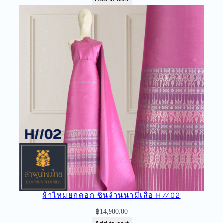
ผ้าไหมยกดอก ซิ่นล้านนามีเสื้อ H//02
฿
14,900.00
Add to cart