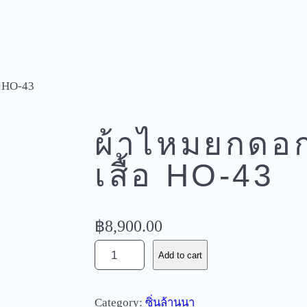
อ HO-43
ผ้าไหมยกดอก 
เสื้อ HO-43
฿
8,900.00
ผ้
Add to cart
า
ไ
Category:
ซิ่นล้านนา
ห