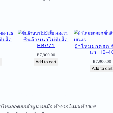
ม
ย
ก
ด
อ
ีเสื้อ
ซิ่นล้านนาไม่มีเสื้อ
ก
HB//71
ผ้าไหมยกดอก ซิ
ซิ่
นา HB-4
น
฿
7,900.00
ล้
฿
7,900.00
t
Add to cart
า
Add to cart
น
น
า
ัดส่งฟรีทุกชิ้นในประเทศ ไม่มีขั้นต่ำ
ไ
ม่
้าไหมยกดอกลำพูน ทอมือ ทำจากไหมแท้ 100%
มี