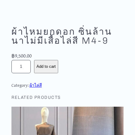
ผ้าไหมยกดอก ซิ่นล้าน
นาไม่มีเสื้อไล่สี M4-9
฿
9,500.00
ผ้
Add to cart
า
ไ
ห
Category:
ผ้าไล่สี
ม
ย
RELATED PRODUCTS
ก
ด
อ
ก
ซิ่