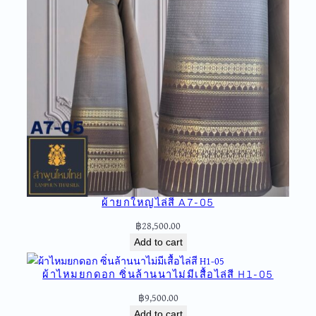
น
ล้
า
น
น
า
ไ
ม่
มี
เ
สื้
อ
ผ้ายกใหญ่ไล่สี A7-05
ไ
ล่
฿
28,500.00
สี
Add to cart
M
4
ผ้าไหมยกดอก ซิ่นล้านนาไม่มีเสื้อไล่สี H1-05
-
฿
9,500.00
9
Add to cart