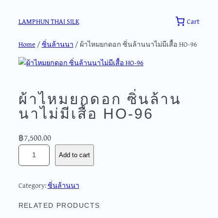
Skip
to
Cart
LAMPHUN THAI SILK
content
Home
/
ซิ่นล้านนา
/ ผ้าไหมยกดอก ซิ่นล้านนาไม่มีเสื้อ HO-96
ผ้าไหมยกดอก ซิ่นล้าน
นาไม่มีเสื้อ HO-96
฿
7,500.00
ผ้
Add to cart
า
ไ
ห
Category:
ซิ่นล้านนา
ม
ย
RELATED PRODUCTS
ก