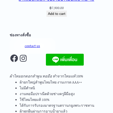
9
฿
7,900.00
6
q
Add to cart
u
a
n
ช่องทางสั่งซื้อ
t
i
contact us
t
Facebook
Instagram
y
จัดส่งฟรีทุกชิ้นในประเทศ ไม่มีขั้นต่ำ
ผ้าไหมยกดอกลำพูน ทอมือ ทำจากไหมแท้ 100%
ผ้ายกใหญ่ลำพูนไหมไทย งานเกรด AAA++
ไม่มีตำหนิ
งานทอมือปราณีตด้วยช่างครูฝีมือสูง
ใช้ไหมไทยแท้ 100%
ได้รับการรับรองมาตรฐานตรานกยูงพระราชทาน
ผ้าทุกผืนผ่านการอาบน้ำยาแล้ว