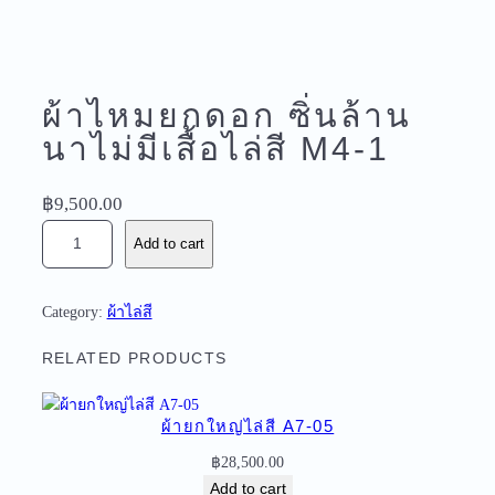
ผ้าไหมยกดอก ซิ่นล้าน
นาไม่มีเสื้อไล่สี M4-1
฿
9,500.00
ผ้
Add to cart
า
ไ
ห
Category:
ผ้าไล่สี
ม
ย
RELATED PRODUCTS
ก
ด
ผ้ายกใหญ่ไล่สี A7-05
อ
ก
฿
28,500.00
ซิ่
Add to cart