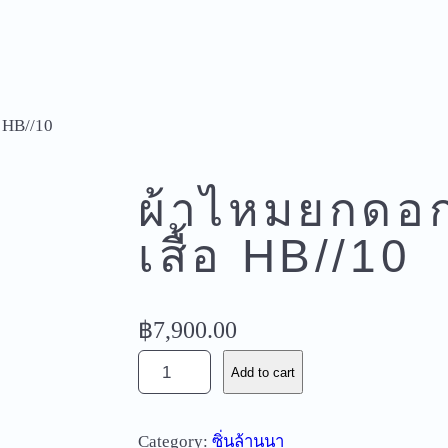
อ HB//10
ผ้าไหมยกดอก 
เสื้อ HB//10
฿
7,900.00
ผ้
Add to cart
า
ไ
Category:
ซิ่นล้านนา
ห