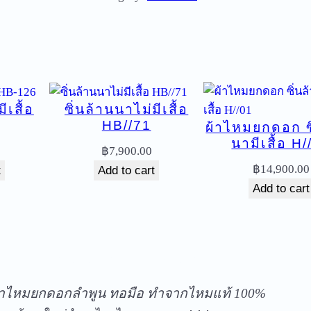
ม
ย
ก
ด
อ
ีเสื้อ
ซิ่นล้านนาไม่มีเสื้อ
ก
HB//71
ผ้าไหมยกดอก ซิ
ซิ่
นามีเสื้อ H/
น
฿
7,900.00
ล้
฿
14,900.00
t
Add to cart
า
Add to cart
น
น
า
ัดส่งฟรีทุกชิ้นในประเทศ ไม่มีขั้นต่ำ
ไ
ม่
้าไหมยกดอกลำพูน ทอมือ ทำจากไหมแท้ 100%
มี