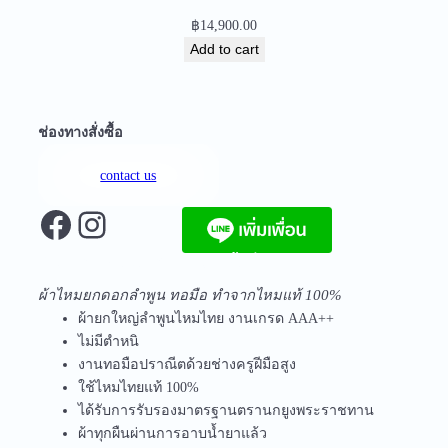
8
฿
14,900.00
7
Add to cart
q
u
a
n
ช่องทางสั่งซื้อ
t
i
contact us
t
Facebook
Instagram
y
จัดส่งฟรีทุกชิ้นในประเทศ ไม่มีขั้นต่ำ
ผ้าไหมยกดอกลำพูน ทอมือ ทำจากไหมแท้ 100%
ผ้ายกใหญ่ลำพูนไหมไทย งานเกรด AAA++
ไม่มีตำหนิ
งานทอมือปราณีตด้วยช่างครูฝีมือสูง
ใช้ไหมไทยแท้ 100%
ได้รับการรับรองมาตรฐานตรานกยูงพระราชทาน
ผ้าทุกผืนผ่านการอาบน้ำยาแล้ว