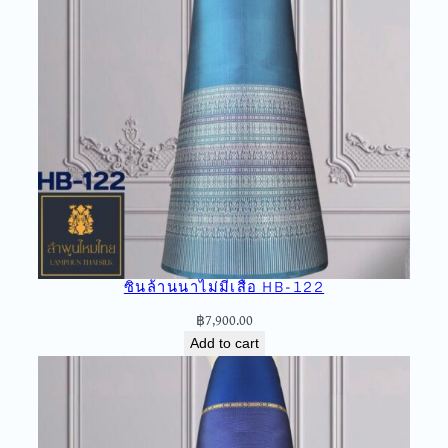
น
ล้
า
น
น
า
ไ
ม่
มี
เ
สื้
อ
ซิ่นล้านนาไม่มีเสื้อ HB-122
H
O
฿
7,900.00
-
Add to cart
1
4
q
u