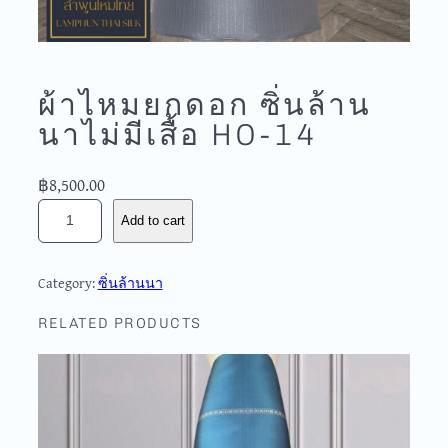
ผ้าไหมยกดอก ซิ่นล้าน
นาไม่มีเสื้อ HO-14
฿
8,500.00
ผ้
Add to cart
า
ไ
ห
Category:
ซิ่นล้านนา
ม
ย
RELATED PRODUCTS
ก
ด
อ
ก
ซิ่