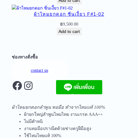
Add to cart
ย
P
ผ้าไหมยกดอก ซิ่นเงี้ยว F#1-02
C
฿
9,500.00
-
Add to cart
1
5
-
0
ช่องทางสั่งซื้อ
6
q
contact us
u
Facebook
Instagram
a
n
t
จัดส่งฟรีทุกชิ้นในประเทศ ไม่มีขั้นต่ำ
i
ผ้าไหมยกดอกลำพูน ทอมือ ทำจากไหมแท้ 100%
t
ผ้ายกใหญ่ลำพูนไหมไทย งานเกรด AAA++
y
ไม่มีตำหนิ
งานทอมือปราณีตด้วยช่างครูฝีมือสูง
ใช้ไหมไทยแท้ 100%