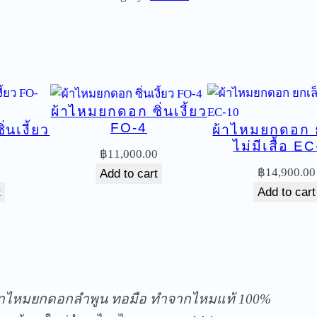
ม
ย
ก
ด
อ
ผ้าไหมยกดอก ซิ่นเงี้ยว
ก
FO-4
นเงี้ยว
ผ้าไหมยกดอก 
ซิ่
ไม่มีเสื้อ E
น
฿
11,000.00
เ
0
฿
14,900.00
Add to cart
งี้
t
Add to cart
ย
ว
F
ัดส่งฟรีทุกชิ้นในประเทศ ไม่มีขั้นต่ำ
1
-
้าไหมยกดอกลำพูน ทอมือ ทำจากไหมแท้ 100%
0