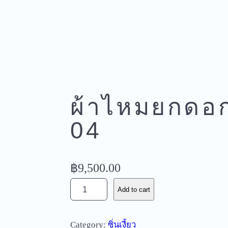
ผ้าไหมยกดอก 
04
฿
9,500.00
ผ้
Add to cart
า
ไ
Category:
ซิ่นเงี้ยว
ห