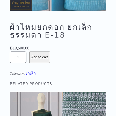
ผ้าไหมยกดอก ยกเล็ก
ธรรมดา E-18
฿
19,500.00
ผ้
Add to cart
า
ไ
ห
Category:
ยกเล็ก
ม
ย
RELATED PRODUCTS
ก
ด
อ
ก
ย