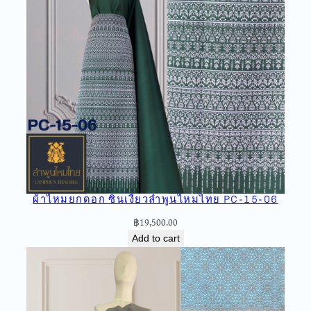
ก
เ
ล็
ก
ธ
ร
ร
ม
ด
า
E
-
ผ้าไหมยกดอก ซิ่นเงี้ยวลำพูนไหมไทย PC-15-06
1
8
฿
19,500.00
q
Add to cart
u
a
n
t