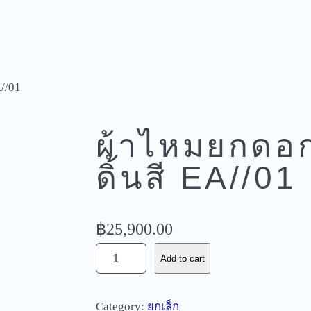
//01
ผ้าไหมยกดอ
ดิ้นสี EA//01
฿
25,900.00
ผ้
Add to cart
า
ไ
Category:
ยกเล็ก
ห