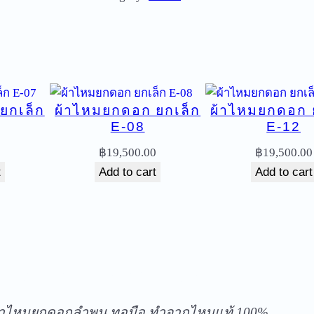
ม
ย
ก
ด
อ
ยกเล็ก
ผ้าไหมยกดอก ยกเล็ก
ผ้าไหมยกดอก 
ก
E-08
E-12
ย
ก
0
฿
19,500.00
฿
19,500.00
เ
t
Add to cart
Add to cart
ล็
ก
โ
บ
ร
ัดส่งฟรีทุกชิ้นในประเทศ ไม่มีขั้นต่ำ
า
ณ
้าไหมยกดอกลำพูน ทอมือ ทำจากไหมแท้ 100%