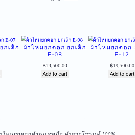
ม
ย
ก
ด
อ
ยกเล็ก
ผ้าไหมยกดอก ยกเล็ก
ผ้าไหมยกดอก 
ก
E-08
E-12
ย
ก
0
฿
19,500.00
฿
19,500.00
เ
t
Add to cart
Add to cart
ล็
ก
โ
บ
ร
ัดส่งฟรีทุกชิ้นในประเทศ ไม่มีขั้นต่ำ
า
ณ
้าไหมยกดอกลำพูน ทอมือ ทำจากไหมแท้ 100%