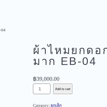
-04
ผ้าไหมยกดอ
มาก EB-04
฿
39,000.00
ผ้
Add to cart
า
ไ
Category:
ยกเล็ก
ห