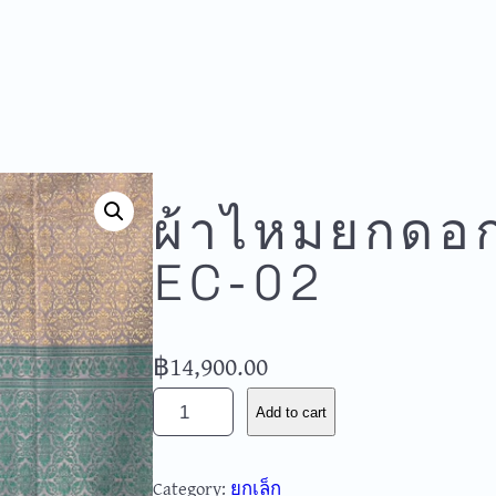
ผ้าไหมยกดอก 
EC-02
฿
14,900.00
ผ้
Add to cart
า
ไ
Category:
ยกเล็ก
ห