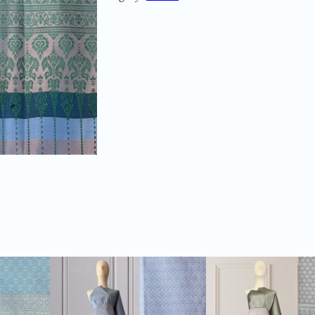
ม
ย
ก
ด
อ
ก
ย
ก
เ
ล็
ก
ไ
ม่
มี
เ
สื้