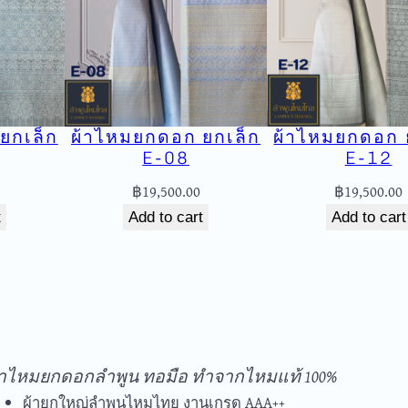
อ
E
C
-
0
2
ยกเล็ก
ผ้าไหมยกดอก ยกเล็ก
ผ้าไหมยกดอก 
q
E-08
E-12
u
฿
19,500.00
฿
19,500.00
a
t
Add to cart
Add to cart
n
t
i
t
y
ัดส่งฟรีทุกชิ้นในประเทศ ไม่มีขั้นต่ำ
้าไหมยกดอกลำพูน ทอมือ ทำจากไหมแท้ 100%
ผ้ายกใหญ่ลำพูนไหมไทย งานเกรด AAA++