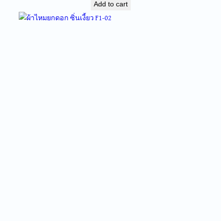
Add to cart
1
0
ผ้าไหมยกดอก ซิ่นเงี้ยว F1-02
q
฿
9,500.00
u
a
Add to cart
n
t
i
ช่องทางสั่งซื้อ
t
y
contact us
Facebook
Instagram
จัดส่งฟรีทุกชิ้นในประเทศ ไม่มีขั้นต่ำ
ผ้าไหมยกดอกลำพูน ทอมือ ทำจากไหมแท้ 100%
ผ้ายกใหญ่ลำพูนไหมไทย งานเกรด AAA++
ไม่มีตำหนิ
งานทอมือปราณีตด้วยช่างครูฝีมือสูง