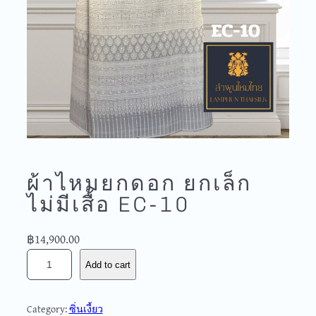
ผ้าไหมยกดอก ยกเล็ก
ไม่มีเสื้อ EC-10
฿
14,900.00
ผ้
Add to cart
า
ไ
ห
Category:
ซิ่นเงี้ยว