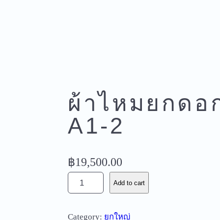
ผ้าไหมยกดอ
A1-2
฿
19,500.00
ผ้
Add to cart
า
ไ
Category:
ยกใหญ่
ห