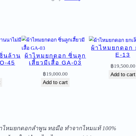
ม
ย
ก
ด
อ
ผ้าไหมยกดอก 
ก
E-13
ิ่นล้าน
ผ้าไหมยกดอก ซิ่นลูก
ย
HO-45
เสี้ยวมีเสื้อ GA-03
ก
฿
19,500.00
ใ
฿
19,000.00
Add to cart
ห
t
Add to cart
ญ่
ค
ล
ัดส่งฟรีทุกชิ้นในประเทศ ไม่มีขั้นต่ำ
ะ
A
้าไหมยกดอกลำพูน ทอมือ ทำจากไหมแท้ 100%
1