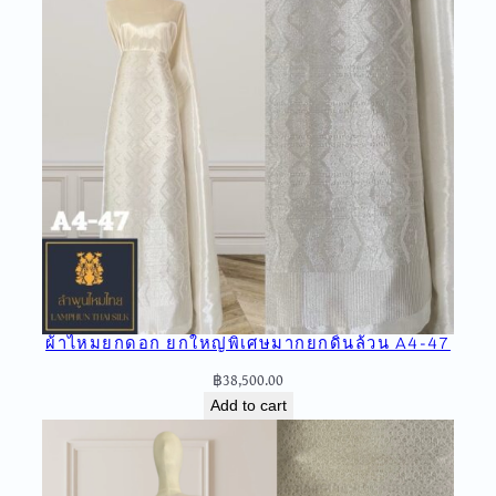
ย
ก
ใ
ห
ญ่
ดิ้
น
ล้
ว
น
A
8
-
ผ้าไหมยกดอก ยกใหญ่พิเศษมากยกดิ้นล้วน A4-47
0
1
฿
38,500.00
q
Add to cart
u
a
n