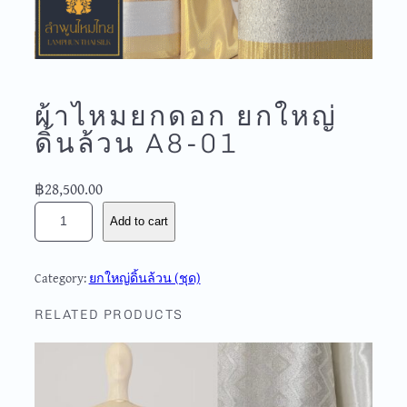
ผ้าไหมยกดอก ยกใหญ่
ดิ้นล้วน A8-01
฿
28,500.00
ผ้
Add to cart
า
ไ
ห
Category:
ยกใหญ่ดิ้นล้วน (ชุด)
ม
ย
RELATED PRODUCTS
ก
ด
อ
ก