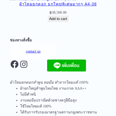
/
ผ้าไหมยกดอก ยกใหญ่พิเศษมากๆ A4-38
/
฿
38,500.00
0
Add to cart
2
q
u
a
ช่องทางสั่งซื้อ
n
t
contact us
i
Facebook
Instagram
t
y
จัดส่งฟรีทุกชิ้นในประเทศ ไม่มีขั้นต่ำ
ผ้าไหมยกดอกลำพูน ทอมือ ทำจากไหมแท้ 100%
ผ้ายกใหญ่ลำพูนไหมไทย งานเกรด AAA++
ไม่มีตำหนิ
งานทอมือปราณีตด้วยช่างครูฝีมือสูง
ใช้ไหมไทยแท้ 100%
ได้รับการรับรองมาตรฐานตรานกยูงพระราชทาน