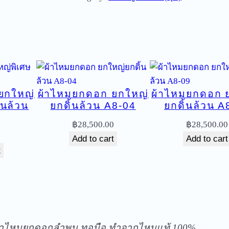
ม
ย
ก
ด
อ
ก
ยกใหญ่
ผ้าไหมยกดอก ยกใหญ่
ผ้าไหมยกดอก 
ย
้นล้วน
ยกดิ้นล้วน A8-04
ยกดิ้นล้วน A
ก
ใ
฿
28,500.00
฿
28,500.00
ห
0
Add to cart
Add to cart
ญ่
t
ย
ก
ดิ้
ัดส่งฟรีทุกชิ้นในประเทศ ไม่มีขั้นต่ำ
น
ล้
้าไหมยกดอกลำพูน ทอมือ ทำจากไหมแท้ 100%