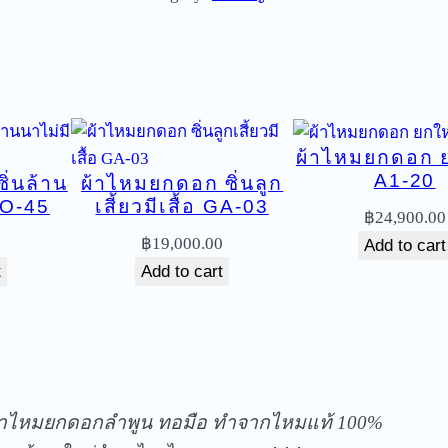
ม
ย
ก
ด
อ
ผ้าไหมยกดอก 
ก
A1-20
ิ่นล้าน
ผ้าไหมยกดอก ซิ่นลูก
ย
HO-45
เสี้ยวมีเสื้อ GA-03
ก
฿
24,900.00
ใ
฿
19,000.00
Add to cart
ห
t
Add to cart
ญ่
ลำ
พู
ัดส่งฟรีทุกชิ้นในประเทศ ไม่มีขั้นต่ำ
น
ไ
้าไหมยกดอกลำพูน ทอมือ ทำจากไหมแท้ 100%
ห