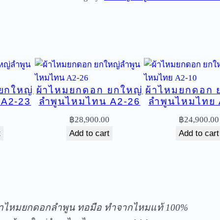
ม
ย
ก
ด
อ
ก
ยกใหญ่
ผ้าไหมยกดอก ยกใหญ่
ผ้าไหมยกดอก 
ย
 A2-23
ลำพูนไหมไทน A2-26
ลำพูนไหมไทย 
ก
ใ
0
฿
28,900.00
฿
24,900.00
ห
t
Add to cart
Add to cart
ญ่
ลำ
พู
ัดส่งฟรีทุกชิ้นในประเทศ ไม่มีขั้นต่ำ
น
ไ
้าไหมยกดอกลำพูน ทอมือ ทำจากไหมแท้ 100%
ห