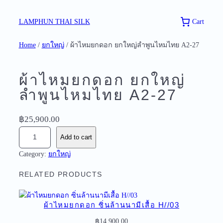
Skip
to
Cart
LAMPHUN THAI SILK
content
Home
/
ยกใหญ่
/ ผ้าไหมยกดอก ยกใหญ่ลำพูนไหมไทย A2-27
ผ้าไหมยกดอก ยกใหญ่
ลำพูนไหมไทย A2-27
฿
25,900.00
ผ้
Add to cart
า
Category:
ยกใหญ่
ไ
ห
RELATED PRODUCTS
ม
ย
ก
ผ้าไหมยกดอก ซิ่นล้านนามีเสื้อ H//03
ด
฿
14,900.00
อ