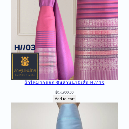
ก
ใ
ห
ญ่
ลำ
พู
น
ไ
ห
ม
ไ
ท
ผ้าไหมยกดอก ซิ่นล้านนามีเสื้อ H//03
ย
A
฿
14,900.00
2
Add to cart
-
1
2
5