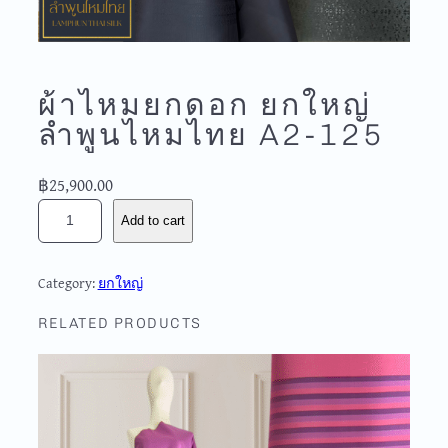
ผ้าไหมยกดอก ยกใหญ่
ลำพูนไหมไทย A2-125
฿
25,900.00
ผ้
Add to cart
า
ไ
ห
Category:
ยกใหญ่
ม
ย
RELATED PRODUCTS
ก
ด
อ
ก
ย