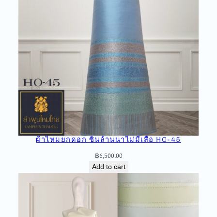
q
u
a
n
t
i
t
y
ผ้าไหมยกดอก ซิ่นล้านนาไม่มีเสื้อ HO-45
฿
6,500.00
Add to cart