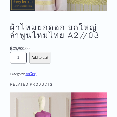
ผ้าไหมยกดอก ยกใหญ่
ลำพูนไหมไทย A2//03
฿
25,900.00
ผ้
Add to cart
า
ไ
ห
Category:
ยกใหญ่
ม
ย
RELATED PRODUCTS
ก
ด
อ
ก
ย