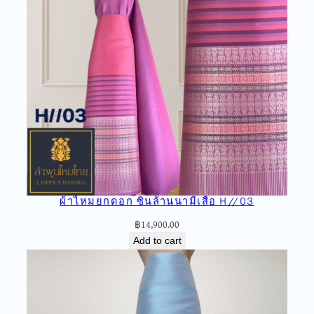
ก
ใ
ห
ญ่
ลำ
พู
น
ไ
ห
ม
ไ
ท
ผ้าไหมยกดอก ซิ่นล้านนามีเสื้อ H//03
ย
A
฿
14,900.00
2
Add to cart
/
/
0
3