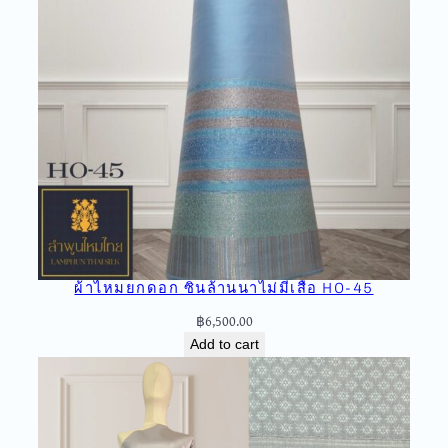
q
u
a
n
t
i
t
y
ผ้าไหมยกดอก ซิ่นล้านนาไม่มีเสื้อ HO-45
฿
6,500.00
Add to cart