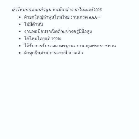
e
t
ผ้าไหมยกดอกลำพูน ทอมือ ทำจากไหมแท้ 100%
b
a
ผ้ายกใหญ่ลำพูนไหมไทย งานเกรด AAA++
o
g
ไม่มีตำหนิ
o
r
งานทอมือปราณีตด้วยช่างครูฝีมือสูง
k
a
ใช้ไหมไทยแท้ 100%
m
ได้รับการรับรองมาตรฐานตรานกยูงพระราชทาน
ผ้าทุกผืนผ่านการอาบน้ำยาแล้ว