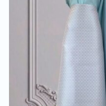
อ
ก
A
3
/
/
1
4
q
u
a
n
t
i
t
y