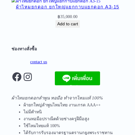
ด
ผ้าไหมยกดอก ยกใหญ่แยกกาบแยกดอก A3-15
อ
฿
35,000.00
ก
Add to cart
A
3
-
2
ช่องทางสั่งซื้อ
6
*
contact us
q
Facebook
Instagram
u
a
n
จัดส่งฟรีทุกชิ้นในประเทศ ไม่มีขั้นต่ำ
t
ผ้าไหมยกดอกลำพูน ทอมือ ทำจากไหมแท้ 100%
i
ผ้ายกใหญ่ลำพูนไหมไทย งานเกรด AAA++
t
ไม่มีตำหนิ
y
งานทอมือปราณีตด้วยช่างครูฝีมือสูง
ใช้ไหมไทยแท้ 100%
ได้รับการรับรองมาตรฐานตรานกยูงพระราชทาน