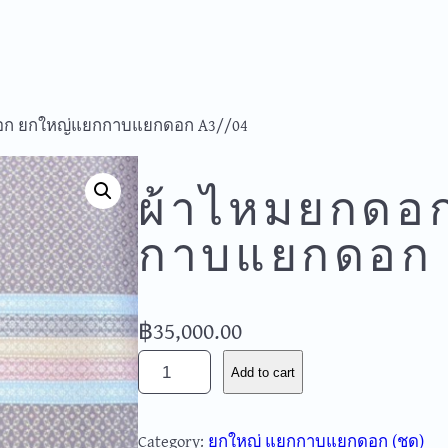
อก ยกใหญ่แยกกาบแยกดอก A3//04
ผ้าไหมยกดอ
กาบแยกดอก
฿
35,000.00
ผ้
Add to cart
า
ไ
Category:
ยกใหญ่ แยกกาบแยกดอก (ชุด)
ห