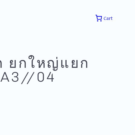
Cart
ก ยกใหญ่แยก
 A3//04