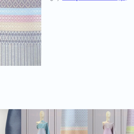
ม
ย
ก
ด
อ
ก
ย
ก
ใ
ห
ญ่
แ
ย
ก
ก
า