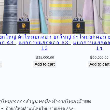
บ
แ
ย
ก
ด
อ
ยกใหญ่
ผ้าไหมยกดอก ยกใหญ่
ผ้าไหมยกดอก 
ก
ก A3-
แยกกาบแยกดอก A3-
แยกกาบแยกดอ
A
13
14
3
฿
35,000.00
฿
35,000.00
/
t
Add to cart
Add to cart
/
0
4
q
ัดส่งฟรีทุกชิ้นในประเทศ ไม่มีขั้นต่ำ
u
้าไหมยกดอกลำพูน ทอมือ ทำจากไหมแท้ 100%
a
n
ผ้ายกใหญ่ลำพูนไหมไทย งานเกรด AAA++