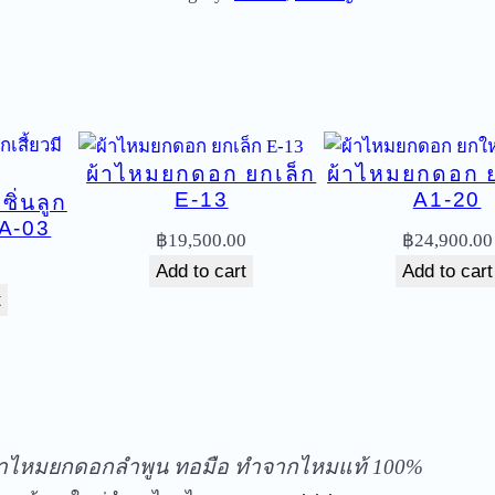
ม
ย
ก
ด
อ
ผ้าไหมยกดอก ยกเล็ก
ผ้าไหมยกดอก 
ก
E-13
A1-20
ิ่นลูก
ย
 GA-03
ก
฿
19,500.00
฿
24,900.00
ใ
0
Add to cart
Add to cart
ห
t
ญ่
ไ
ล่
ัดส่งฟรีทุกชิ้นในประเทศ ไม่มีขั้นต่ำ
สี
A
้าไหมยกดอกลำพูน ทอมือ ทำจากไหมแท้ 100%
7