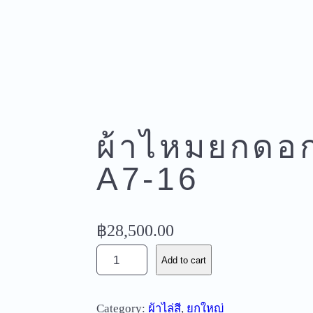
ผ้าไหมยกดอก
A7-16
฿
28,500.00
ผ้
Add to cart
า
ไ
Category:
ผ้าไล่สี
, 
ยกใหญ่
ห