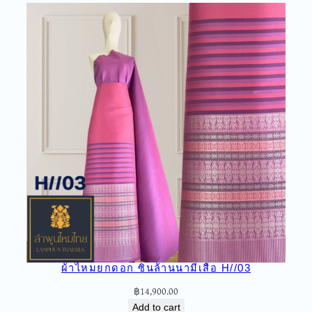
ด
อ
ก
ย
ก
ใ
ห
ญ่
A
1
-
1
8
4
q
u
ผ้าไหมยกดอก ซิ่นล้านนามีเสื้อ H//03
a
n
฿
14,900.00
t
Add to cart