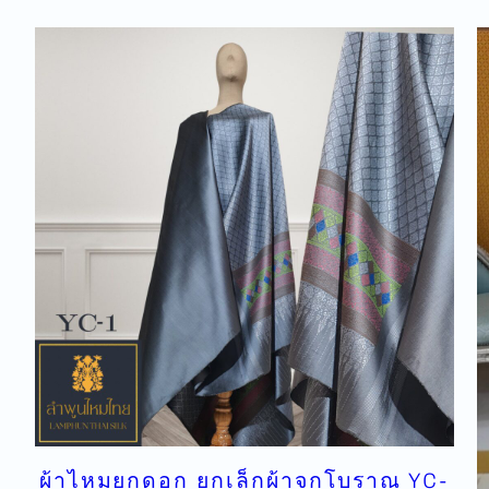
ผ้าไหมยกดอก ยกเล็กผ้าจกโบราณ YC-