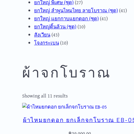
27
products
ยกใหญ่ พิเศษ (ชุด)
27
products
41
ยกใหญ่ ลำพูนไหมไทย ลายโบราณ (ชุด)
41
41
pro
ยกใหญ่ แยกกาบแยกดอก (ชุด)
41
10
products
ยกใหญ่ดิ้นล้วน (ชุด)
10
43
products
สังเวียน
43
products
10
โจงกระเบน
10
products
ผ้าจกโบราณ
Sorted
Showing all 11 results
by
popularity
ผ้าไหมยกดอก ยกเล็กจกโบราณ EB-0
฿
39,000.00