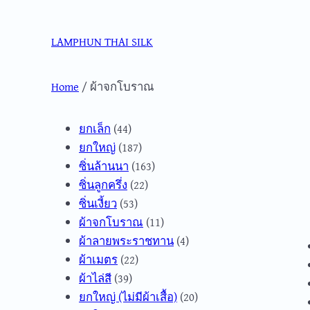
Skip
to
LAMPHUN THAI SILK
content
Home
/ ผ้าจกโบราณ
44
ยกเล็ก
44
products
187
ยกใหญ่
187
products
163
ซิ่นล้านนา
163
22
products
ซิ่นลูกครึ่ง
22
53
products
ซิ่นเงี้ยว
53
products
11
ผ้าจกโบราณ
11
products
4
ผ้าลายพระราชทาน
4
22
products
ผ้าเมตร
22
39
products
ผ้าไล่สี
39
products
20
ยกใหญ่ (ไม่มีผ้าเสื้อ)
20