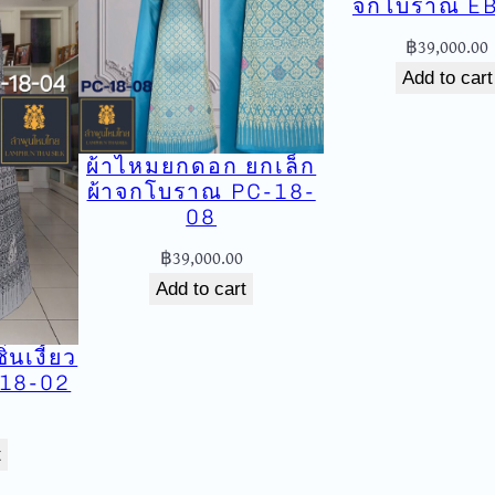
จกโบราณ E
บ
ร
฿
39,000.00
า
Add to cart
ณ
Y
C
ผ้าไหมยกดอก ยกเล็ก
-
ผ้าจกโบราณ PC-18-
1
08
q
฿
39,000.00
u
Add to cart
a
n
นเงี้ยว
t
18-02
i
t
y
t