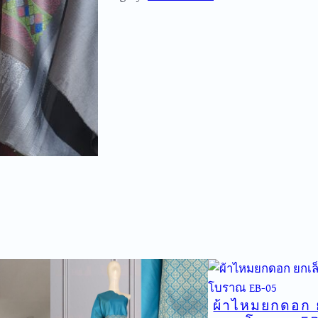
ม
ย
ก
ด
อ
ก
ย
ก
เ
ล็
ก
ผ้
า
จ
ก
โ
ผ้าไหมยกดอก 