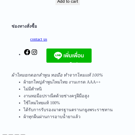
Add to cart
บ
ร
า
ช่องทางสั่งซื้อ
ณ
P
contact us
C
-
F
I
1
a
n
8
จัดส่งฟรีทุกชิ้นในประเทศ ไม่มีขั้นต่ำ
c
s
-
e
t
ผ้าไหมยกดอกลำพูน ทอมือ ทำจากไหมแท้ 100%
0
b
a
ผ้ายกใหญ่ลำพูนไหมไทย งานเกรด AAA++
3
o
g
ไม่มีตำหนิ
q
o
r
งานทอมือปราณีตด้วยช่างครูฝีมือสูง
u
k
a
ใช้ไหมไทยแท้ 100%
a
m
ได้รับการรับรองมาตรฐานตรานกยูงพระราชทาน
n
ผ้าทุกผืนผ่านการอาบน้ำยาแล้ว
t
i
t